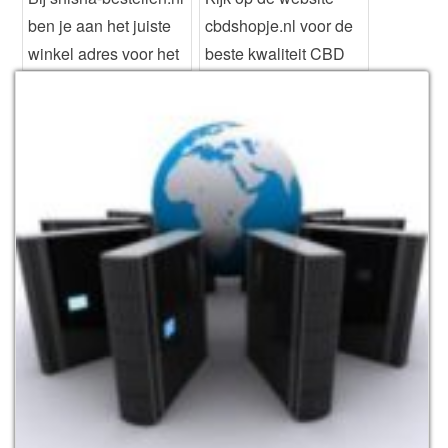
ben je aan het juiste
cbdshopje.nl voor de
winkel adres voor het
beste kwaliteit CBD
kopen van ee...
Olie voor de laagste...
Website
| Meer info...
Website
| Meer info...