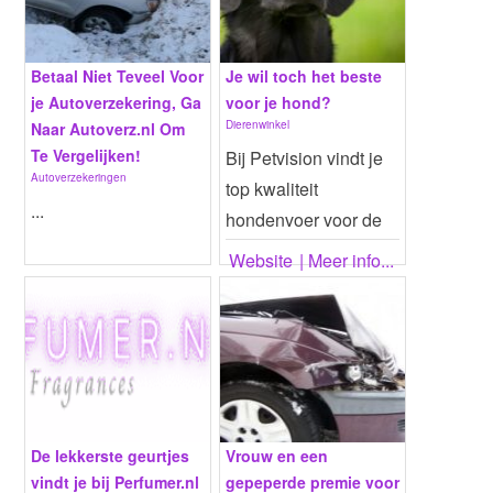
Betaal Niet Teveel Voor
Je wil toch het beste
je Autoverzekering, Ga
voor je hond?
Dierenwinkel
Naar Autoverz.nl Om
Te Vergelijken!
Bij Petvision vindt je
Autoverzekeringen
top kwaliteit
...
hondenvoer voor de
beste prijs!...
Website
| Meer info...
Website
| Meer info...
De lekkerste geurtjes
Vrouw en een
vindt je bij Perfumer.nl
gepeperde premie voor