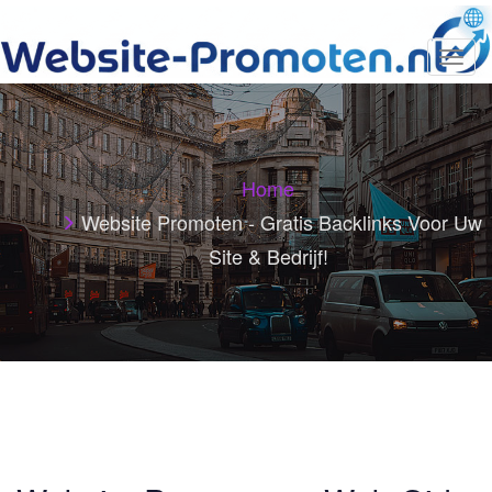
T
o
g
g
l
e
n
Home
a
v
Website Promoten - Gratis Backlinks Voor Uw
i
Site & Bedrijf!
g
a
t
i
o
n