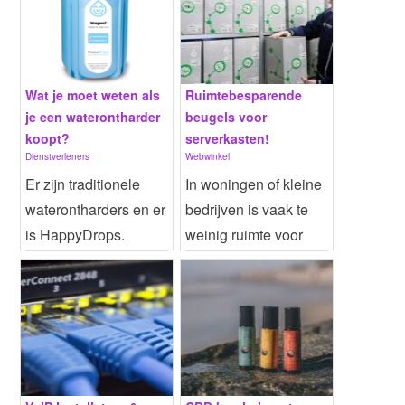
Wat je moet weten als
Ruimtebesparende
je een waterontharder
beugels voor
koopt?
serverkasten!
Dienstverleners
Webwinkel
Er zijn traditionele
In woningen of kleine
waterontharders en er
bedrijven is vaak te
is HappyDrops.
weinig ruimte voor
Traditionele
een echte serverka...
Website
| Meer info...
Website
| Meer info...
wateronth...