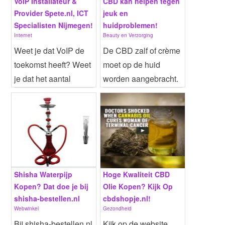
VoIP Installateur &
CBD kan helpen tegen
Provider Spete.nl, ICT
jeuk en
Specialisten Nijmegen!
huidproblemen!
Internet
Beauty en Verzorging
Weet je dat VoIP de
De CBD zalf of crème
toekomst heeft? Weet
moet op de huid
je dat het aantal
worden aangebracht.
bedrijven dat
Speciale zalven zijn
Website
| Meer info...
Website
| Meer info...
gebruik...
o...
Shisha Waterpijp
Hoge Kwaliteit CBD
Kopen? Dat doe je bij
Olie Kopen? Kijk Op
shisha-bestellen.nl
cbdshopje.nl!
Webwinkel
Gezondheid
Bij shisha-bestellen.nl
Kijk op de website