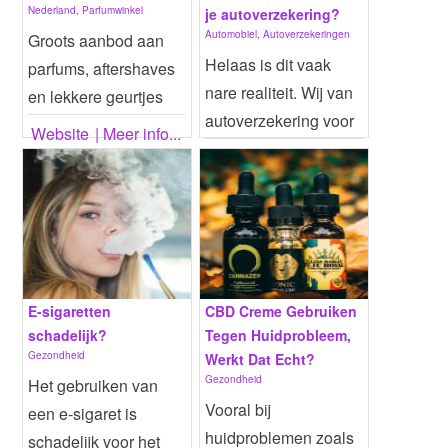
Nederland
,
Parfumwinkel
je autoverzekering?
Automobiel
,
Autoverzekeringen
Groots aanbod aan
Helaas is dit vaak
parfums, aftershaves
nare realiteit. Wij van
en lekkere geurtjes
autoverzekering voor
voor in huis!...
Website
| Meer info...
vrouwen kunnen v...
Website
| Meer info...
E-sigaretten
CBD Creme Gebruiken
schadelijk?
Tegen Huidprobleem,
Gezondheid
Werkt Dat Echt?
Gezondheid
Het gebruiken van
Vooral bij
een e-sigaret is
huidproblemen zoals
schadelijk voor het