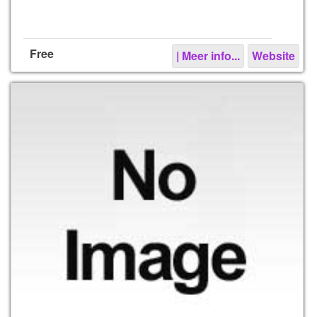
Free
| Meer info...
Website