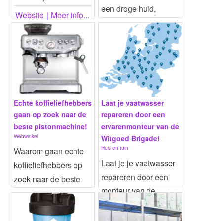
een droge huid,
gebit. Het tandvlees
Website
| Meer info...
eczeem, psoriasis en
kan ...
Website
| Meer info...
acne kan CBD...
Echte koffieliefhebbers
Laat je vaatwasser
gaan op zoek naar de
repareren door een
beste pistonmachine!
ervarenmonteur van de
Webwinkel
Witgoed Brigade!
Huis en tuin
Waarom gaan echte
Laat je je vaatwasser
koffieliefhebbers op
repareren door een
zoek naar de beste
monteur van de
pistonmachine?
Website
| Meer info...
Witgoed Brigade? Je
Omdat z...
Website
| Meer info...
weet...