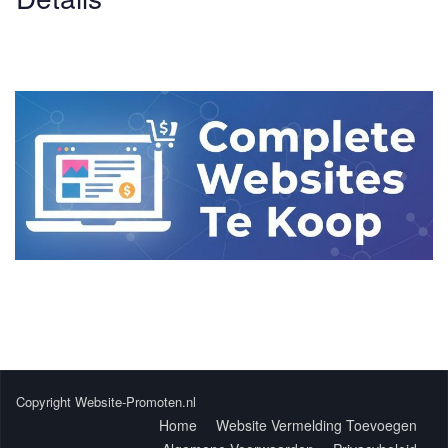
Website
-
Website
Cost - Free
Copyright Website-Promoten.nl
Home
Website Vermelding Toevoegen