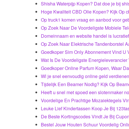
Shisha Waterpijp Kopen? Dat doe je bij shi
Hoge Kwaliteit CBD Olie Kopen? Kijk Op c
Op truck1 komen vraag en aanbod voor gebr
Op Zoek Naar De Voordeligste Mobiele Te
Domeinnaam en website handel is lucratief
Op Zoek Naar Elektrische Tandenborstel 
Goedkoper Sim Only Abonnement Vind U Vi
Wat Is De Voordeligste Energieleverancier
Goedkoper Online Parfum Kopen, Waar D
Wl je snel eenvoudig online geld verdiene
Tijdelijk Een Beamer Nodig? Kijk Op Beame
Heeft u snel met spoed een slotenmaker n
Voordelige En Prachtige Mozaiektegels Vin
Leuke Lief Kindertassen Koop Je Bij 123tas
De Beste Kortingscodes Vindt Je Bij Cupon
Bestel Jouw Houten Schuur Voordelig Onli