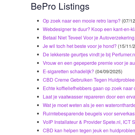
BePro Listings
Op zoek naar een mooie retro lamp?
(07/1
Webdesigner te duur? Koop een kant-en-klar
Betaal Niet Teveel Voor je Autoverzekering
Je wil toch het beste voor je hond?
(15/11/
De lekkerste geurtjes vindt je bij Perfumer.n
Vrouw en een gepeperde premie voor je au
E-sigaretten schadelijk?
(04/09/2025)
CBD Creme Gebruiken Tegen Huidprobleem
Echte koffieliefhebbers gaan op zoek naar
Laat je vaatwasser repareren door een er
Wat je moet weten als je een wateronthard
Ruimtebesparende beugels voor serverkas
VoIP Installateur & Provider Spete.nl, ICT 
CBD kan helpen tegen jeuk en huidproble