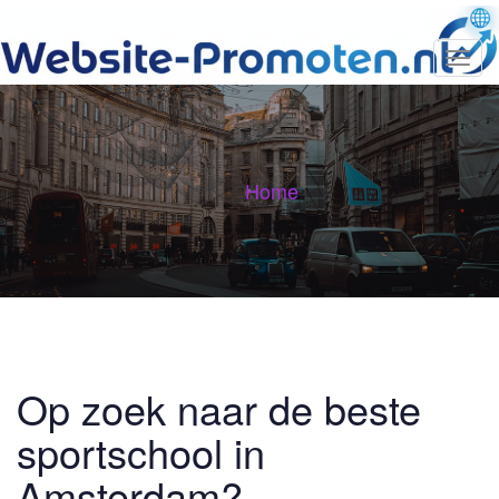
T
o
g
g
l
e
n
Home
a
v
i
g
a
t
i
o
n
Op zoek naar de beste
sportschool in
Amsterdam?