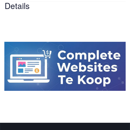
Details
Email
-
Click to Email
Cost - Free
Website
-
Website