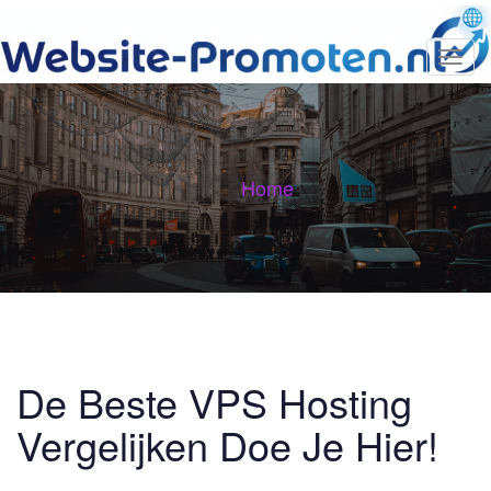
T
o
g
g
l
e
n
Home
a
v
i
g
a
t
i
o
n
De Beste VPS Hosting
Vergelijken Doe Je Hier!