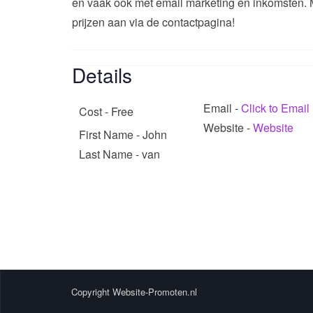
en vaak ook met email marketing en inkomsten. 
prijzen aan via de contactpagina!
Details
Email
-
Click to Email
Cost - Free
Website
-
Website
First Name
- John
Last Name
- van
Copyright Website-Promoten.nl