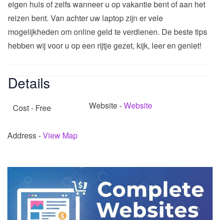
eigen huis of zelfs wanneer u op vakantie bent of aan het
reizen bent. Van achter uw laptop zijn er vele
mogelijkheden om online geld te verdienen. De beste tips
hebben wij voor u op een rijtje gezet, kijk, leer en geniet!
Details
Website
-
Website
Cost - Free
Address
-
View Map